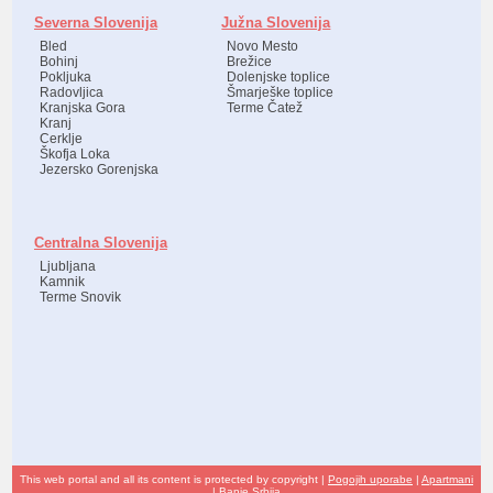
Severna Slovenija
Južna Slovenija
Bled
Novo Mesto
Bohinj
Brežice
Pokljuka
Dolenjske toplice
Radovljica
Šmarješke toplice
Kranjska Gora
Terme Čatež
Kranj
Cerklje
Škofja Loka
Jezersko Gorenjska
Centralna Slovenija
Ljubljana
Kamnik
Terme Snovik
This web portal and all its content is protected by copyright |
Pogojih uporabe
|
Apartmani
|
Banje Srbija