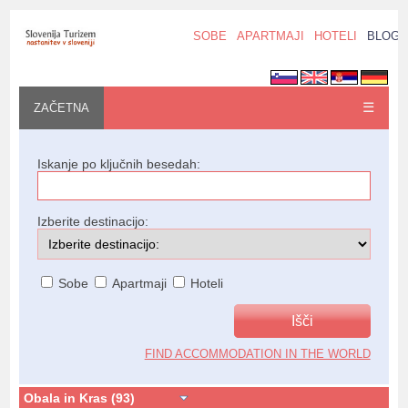
SOBE
APARTMAJI
HOTELI
BLOG
☰
ZAČETNA
Iskanje po ključnih besedah:
Izberite destinacijo:
Sobe
Apartmaji
Hoteli
FIND ACCOMMODATION IN THE WORLD
Obala in Kras (93)