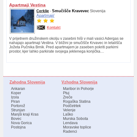
Apartmaji Vestina
Smučišče Kravevec
Cerklje
-
Slovenija
Apartmaji/
Kontakt
V prijetnem družinskem okolju v zasebni hiši v mali vasici Adergas se
nahajajo apartmaji Vestina. V bližini je smučišče Krvavec in letališča
Jožeta Pučnika Brnik. Pred apartmajem je zaseben pokriti parkirni
prostor, kjer lahko parkirate svojega jeklenega konjička....
Zahodna Slovenija
Vzhodna Slovenija
Ankaran
Maribor in Pohorje
Koper
Ptuj
Izola
Zreče
Piran
Rogaška Slatina
Portorož
Podčetrtek
Strunjan
Velenje
Manjši kraji Kras
Laško
Bovec
Murska Sobota
Nova Gorica
Lendava
Postojna
Moravske toplice
Radenci