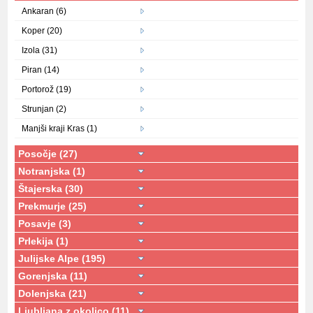
Ankaran (6)
Koper (20)
Izola (31)
Piran (14)
Portorož (19)
Strunjan (2)
Manjši kraji Kras (1)
Posočje (27)
Notranjska (1)
Štajerska (30)
Prekmurje (25)
Posavje (3)
Prlekija (1)
Julijske Alpe (195)
Gorenjska (11)
Dolenjska (21)
Ljubljana z okolico (11)