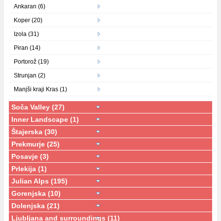
Ankaran (6)
Koper (20)
Izola (31)
Piran (14)
Portorož (19)
Strunjan (2)
Manjši kraji Kras (1)
Soča Valley (27)
Inner Landscape (1)
Štajerska (30)
Prekmurje (25)
Posavje (3)
Prlekija (1)
Julian Alps (195)
Gorenjska (10)
Dolenjska (21)
Ljubljana and surroundings (11)