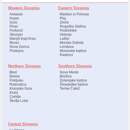
Western Slovenia
Eastern Slovenia
Ankaran
Maribor in Pohorje
Koper
Ptuj
Izola
Zreče
Piran
Rogaška Slatina
Portorož
Podčetrtek
Strunjan
Velenje
Manjši kraji Kras
Laško
Bovec
Murska Sobota
Nova Gorica
Lendava
Postojna
Moravske toplice
Radenci
Northern Slovenia
Southern Slovenia
Bled
Novo Mesto
Bohinj
Brežice
Pokljuka
Dolenjske toplice
Radovljica
Šmarješke toplice
Kranjska Gora
Terme Čatež
Kranj
Cerklje
Škofja Loka
Central Slovenia