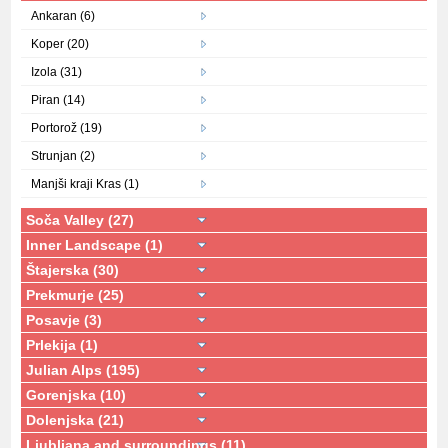
Ankaran (6)
Koper (20)
Izola (31)
Piran (14)
Portorož (19)
Strunjan (2)
Manjši kraji Kras (1)
Soča Valley (27)
Inner Landscape (1)
Štajerska (30)
Prekmurje (25)
Posavje (3)
Prlekija (1)
Julian Alps (195)
Gorenjska (10)
Dolenjska (21)
Ljubljana and surroundings (11)