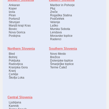
Ankaran
Maribor in Pohorje
Koper
Ptuj
Izola
Zreče
Piran
Rogaška Slatina
Portorož
Podčetrtek
Strunjan
Velenje
Manjši kraji Kras
Laško
Bovec
Murska Sobota
Nova Gorica
Lendava
Postojna
Moravske toplice
Radenci
Northern Slovenia
Southern Slovenia
Bled
Novo Mesto
Bohinj
Brežice
Pokljuka
Dolenjske toplice
Radovljica
Šmarješke toplice
Kranjska Gora
Terme Čatež
Kranj
Cerklje
Škofja Loka
Central Slovenia
Ljubljana
Kamnik