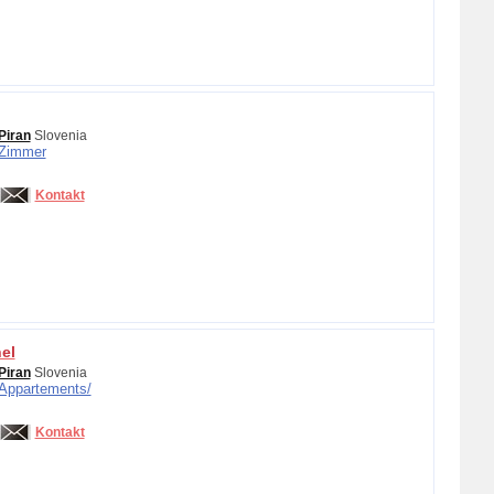
Piran
Slovenia
Zimmer
Kontakt
el
Piran
Slovenia
Appartements/
Kontakt