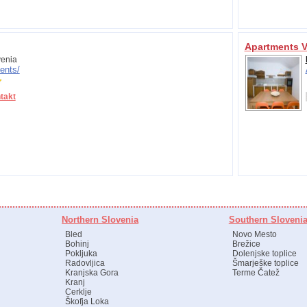
Apartments V
enia
ents/
takt
Northern Slovenia
Southern Sloveni
Bled
Novo Mesto
Bohinj
Brežice
Pokljuka
Dolenjske toplice
Radovljica
Šmarješke toplice
Kranjska Gora
Terme Čatež
Kranj
Cerklje
Škofja Loka