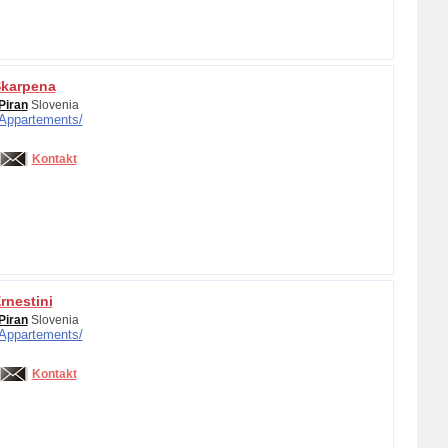
Škarpena
Piran
Slovenia
Appartements/
Kontakt
rnestini
Piran
Slovenia
Appartements/
Kontakt