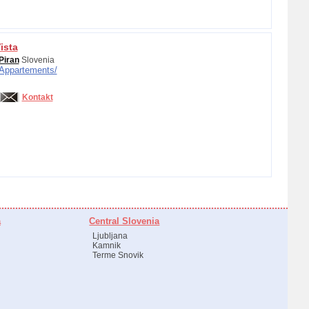
ista
Piran
Slovenia
Appartements/
Kontakt
a
Central Slovenia
Ljubljana
Kamnik
Terme Snovik