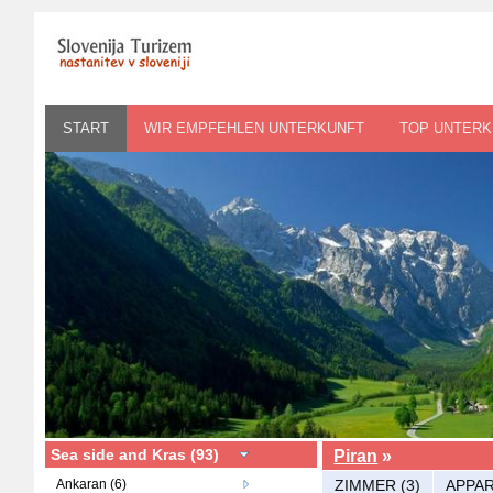
START
WIR EMPFEHLEN UNTERKUNFT
TOP UNTERK
Sea side and Kras (93)
Piran
»
Ankaran (6)
ZIMMER (3)
APPAR