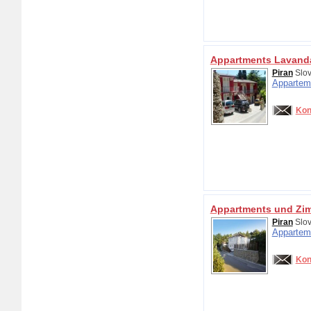
Appartments Lavand
Piran
Slov
Appartem
Kon
Appartments und Zi
Piran
Slov
Appartem
Kon