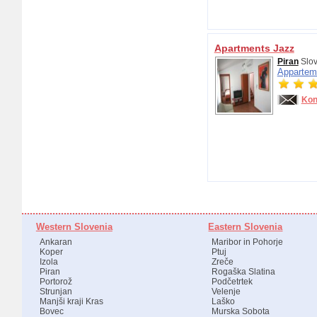
Apartments Jazz
Piran
Slov
Appartem
Kon
Western Slovenia
Eastern Slovenia
Ankaran
Maribor in Pohorje
Koper
Ptuj
Izola
Zreče
Piran
Rogaška Slatina
Portorož
Podčetrtek
Strunjan
Velenje
Manjši kraji Kras
Laško
Bovec
Murska Sobota