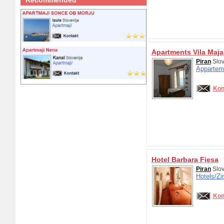
Recommended
Apartments Vila Maja
Piran
Slov
Appartem
Kon
Hotel Barbara Fiesa
Piran
Slov
Hotels/
Zi
Kon