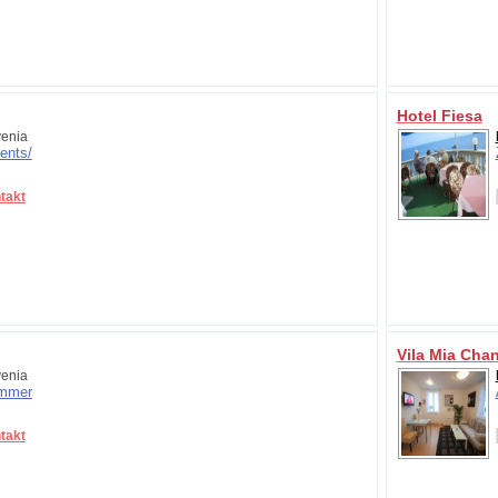
Hotel Fiesa
enia
ents/
takt
Vila Mia Chan
enia
mmer
takt