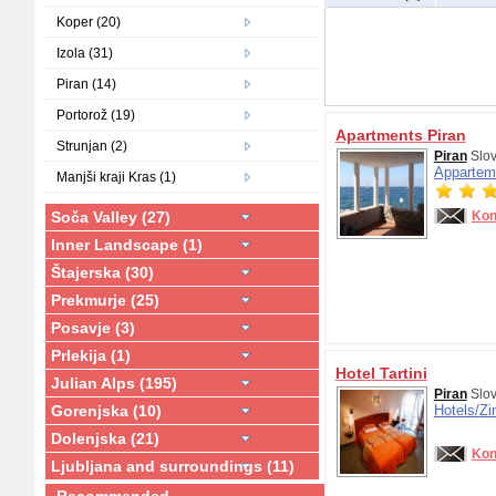
Koper (20)
Izola (31)
Piran (14)
Portorož (19)
Apartments Piran
Strunjan (2)
Piran
Slov
Appartem
Manjši kraji Kras (1)
Soča Valley (27)
Kon
Inner Landscape (1)
Štajerska (30)
Prekmurje (25)
Posavje (3)
Prlekija (1)
Hotel Tartini
Julian Alps (195)
Piran
Slov
Gorenjska (10)
Hotels/
Zi
Dolenjska (21)
Kon
Ljubljana and surroundings (11)