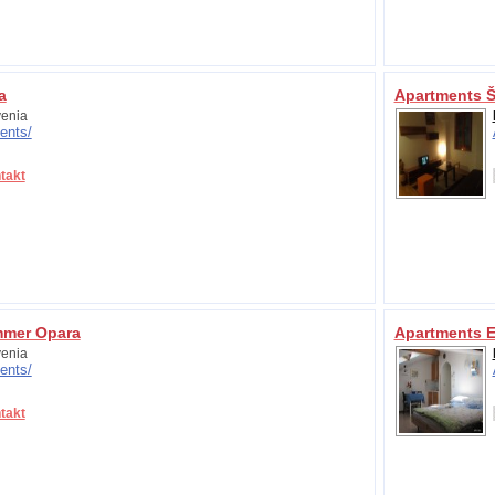
a
Apartments 
enia
ents/
takt
mmer Opara
Apartments E
enia
ents/
takt