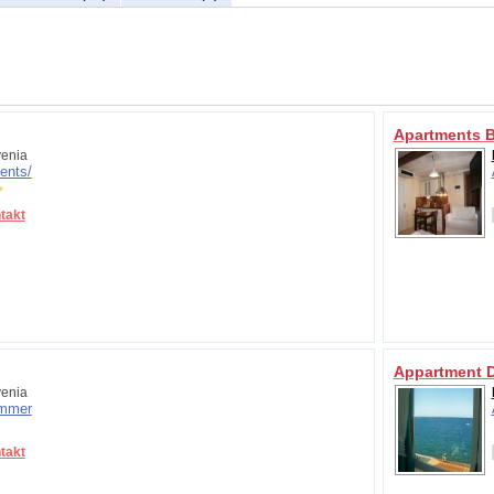
Apartments 
enia
ents/
takt
Appartment 
enia
mmer
takt