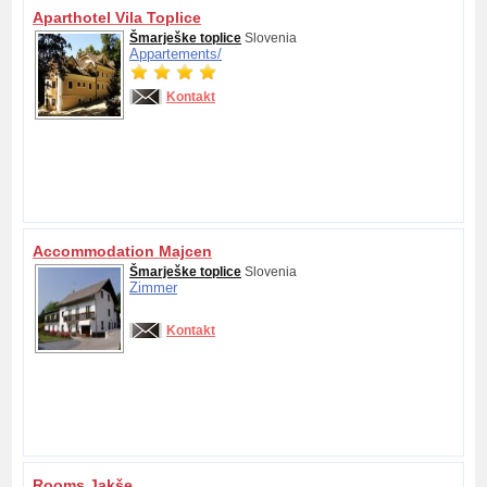
Aparthotel Vila Toplice
Šmarješke toplice
Slovenia
Appartements/
Kontakt
Accommodation Majcen
Šmarješke toplice
Slovenia
Zimmer
Kontakt
Rooms Jakše