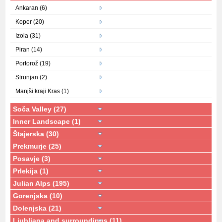
Ankaran (6)
Koper (20)
Izola (31)
Piran (14)
Portorož (19)
Strunjan (2)
Manjši kraji Kras (1)
Soča Valley (27)
Inner Landscape (1)
Štajerska (30)
Prekmurje (25)
Posavje (3)
Prlekija (1)
Julian Alps (195)
Gorenjska (10)
Dolenjska (21)
Ljubljana and surroundings (11)