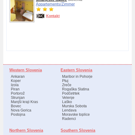
Appartements/
Zimmer
Kontakt
Western Slovenia
Eastern Slovenia
Ankaran
Maribor in Pohorje
Koper
Ptuj
Izola
Zreče
Piran
Rogaška Slatina
Portorož
Podčetrtek
Strunjan
Velenje
Manjši kraji Kras
Laško
Bovec
Murska Sobota
Nova Gorica
Lendava
Postojna
Moravske toplice
Radenci
Northern Slovenia
Southern Slovenia