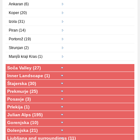
Ankaran (6)
Koper (20)
Izola (31)
Piran (14)
Portorož (19)
Strunjan (2)
Manjši kraji Kras (1)
Soča Valley (27)
Inner Landscape (1)
Štajerska (30)
Prekmurje (25)
Posavje (3)
Prlekija (1)
Julian Alps (195)
Gorenjska (10)
Dolenjska (21)
Ljubljana and surroundings (11)