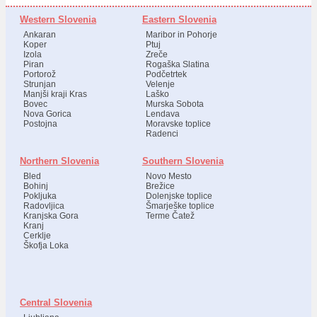
Western Slovenia
Eastern Slovenia
Ankaran
Maribor in Pohorje
Koper
Ptuj
Izola
Zreče
Piran
Rogaška Slatina
Portorož
Podčetrtek
Strunjan
Velenje
Manjši kraji Kras
Laško
Bovec
Murska Sobota
Nova Gorica
Lendava
Postojna
Moravske toplice
Radenci
Northern Slovenia
Southern Slovenia
Bled
Novo Mesto
Bohinj
Brežice
Pokljuka
Dolenjske toplice
Radovljica
Šmarješke toplice
Kranjska Gora
Terme Čatež
Kranj
Cerklje
Škofja Loka
Central Slovenia