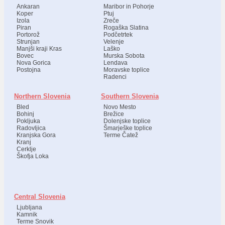
Ankaran
Maribor in Pohorje
Koper
Ptuj
Izola
Zreče
Piran
Rogaška Slatina
Portorož
Podčetrtek
Strunjan
Velenje
Manjši kraji Kras
Laško
Bovec
Murska Sobota
Nova Gorica
Lendava
Postojna
Moravske toplice
Radenci
Northern Slovenia
Southern Slovenia
Bled
Novo Mesto
Bohinj
Brežice
Pokljuka
Dolenjske toplice
Radovljica
Šmarješke toplice
Kranjska Gora
Terme Čatež
Kranj
Cerklje
Škofja Loka
Central Slovenia
Ljubljana
Kamnik
Terme Snovik