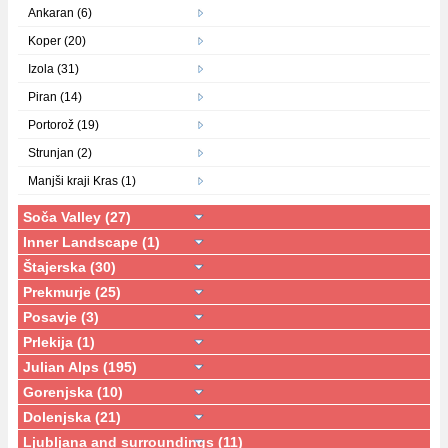
Ankaran (6)
Koper (20)
Izola (31)
Piran (14)
Portorož (19)
Strunjan (2)
Manjši kraji Kras (1)
Soča Valley (27)
Inner Landscape (1)
Štajerska (30)
Prekmurje (25)
Posavje (3)
Prlekija (1)
Julian Alps (195)
Gorenjska (10)
Dolenjska (21)
Ljubljana and surroundings (11)