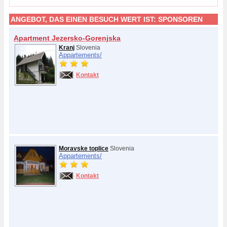
ANGEBOT, DAS EINEN BESUCH WERT IST:
SPONSOREN
Apartment Jezersko-Gorenjska
Kranj
Slovenia
Appartements/
Kontakt
Moravske toplice
Slovenia
Appartements/
Kontakt