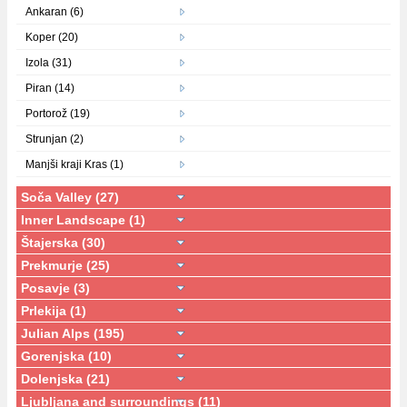
Ankaran (6)
Koper (20)
Izola (31)
Piran (14)
Portorož (19)
Strunjan (2)
Manjši kraji Kras (1)
Soča Valley (27)
Inner Landscape (1)
Štajerska (30)
Prekmurje (25)
Posavje (3)
Prlekija (1)
Julian Alps (195)
Gorenjska (10)
Dolenjska (21)
Ljubljana and surroundings (11)