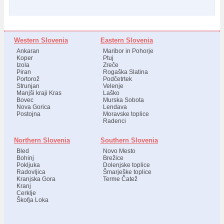
Western Slovenia
Eastern Slovenia
Ankaran
Maribor in Pohorje
Koper
Ptuj
Izola
Zreče
Piran
Rogaška Slatina
Portorož
Podčetrtek
Strunjan
Velenje
Manjši kraji Kras
Laško
Bovec
Murska Sobota
Nova Gorica
Lendava
Postojna
Moravske toplice
Radenci
Northern Slovenia
Southern Slovenia
Bled
Novo Mesto
Bohinj
Brežice
Pokljuka
Dolenjske toplice
Radovljica
Šmarješke toplice
Kranjska Gora
Terme Čatež
Kranj
Cerklje
Škofja Loka