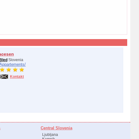
acesen
Bled
Slovenia
Appartements/
Kontakt
a
Central Slovenia
Ljubljana