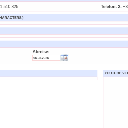
1 510 825
Telefon: 2:
+38
HARACTERS.):
Abreise:
YOUTUBE VID