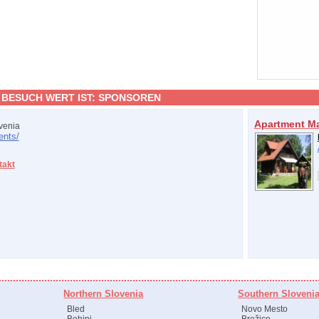
 BESUCH WERT IST:
SPONSOREN
Apartment M
venia
ents/
takt
Northern Slovenia
Southern Sloveni
Bled
Novo Mesto