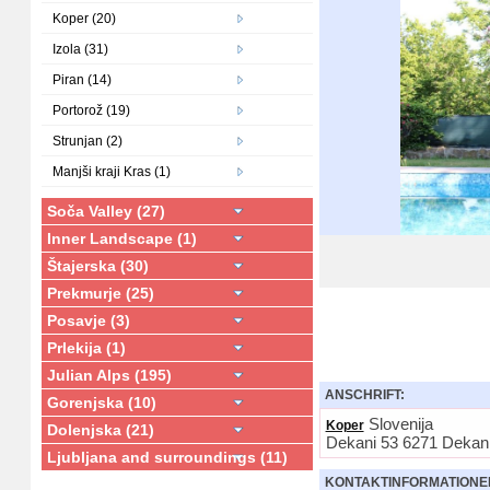
Koper (20)
Izola (31)
Piran (14)
Portorož (19)
Strunjan (2)
Manjši kraji Kras (1)
Soča Valley (27)
Inner Landscape (1)
Štajerska (30)
Prekmurje (25)
Posavje (3)
Prlekija (1)
Julian Alps (195)
ANSCHRIFT:
Gorenjska (10)
Slovenija
Koper
Dolenjska (21)
Dekani 53 6271 Dekan
Ljubljana and surroundings (11)
KONTAKTINFORMATIONE