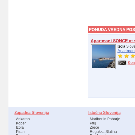
PONUDA VREDNA POS
Apartmani SONCE at 
Izola
Slove
Apartmani
Kon
Zapadna Slovenija
Istočna Slovenija
Ankaran
Maribor in Pohorje
Koper
Ptuj
Izola
Zreče
Piran
Rogaška Slatina