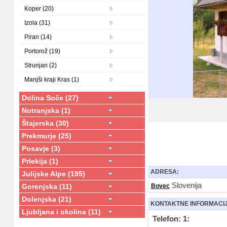
Koper (20)
Izola (31)
Piran (14)
Portorož (19)
Strunjan (2)
Manjši kraji Kras (1)
Dolina Soče (27)
Notranjska (1)
Štajerska (30)
Prekmurje (25)
Posavje (3)
Prlekija (1)
ADRESA:
Julijske Alpe (195)
Slovenija
Gorenjska (11)
Bovec
Dolenjska (21)
KONTAKTNE INFORMACI
Ljubljana i okolina (11)
Telefon: 1: