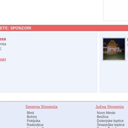
ETE:
SPONZORI
sea
nija
/
takt
Severna Slovenija
Južna Slovenija
Bled
Novo Mesto
Bohinj
Brežice
Pokljuka
Dolenjske toplice
Radovljica
Šmarješke toplice