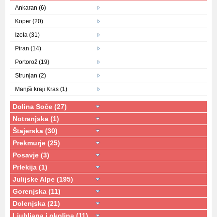
Ankaran (6)
Koper (20)
Izola (31)
Piran (14)
Portorož (19)
Strunjan (2)
Manjši kraji Kras (1)
Dolina Soče (27)
Notranjska (1)
Štajerska (30)
Prekmurje (25)
Posavje (3)
Prlekija (1)
Julijske Alpe (195)
Gorenjska (11)
Dolenjska (21)
Ljubljana i okolina (11)