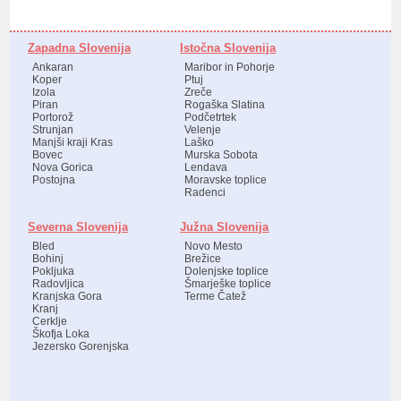
Zapadna Slovenija
Istočna Slovenija
Ankaran
Maribor in Pohorje
Koper
Ptuj
Izola
Zreče
Piran
Rogaška Slatina
Portorož
Podčetrtek
Strunjan
Velenje
Manjši kraji Kras
Laško
Bovec
Murska Sobota
Nova Gorica
Lendava
Postojna
Moravske toplice
Radenci
Severna Slovenija
Južna Slovenija
Bled
Novo Mesto
Bohinj
Brežice
Pokljuka
Dolenjske toplice
Radovljica
Šmarješke toplice
Kranjska Gora
Terme Čatež
Kranj
Cerklje
Škofja Loka
Jezersko Gorenjska