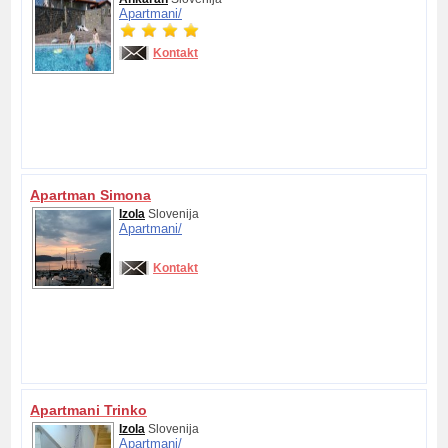
Apartmani/
Kontakt
Apartman Simona
Izola
Slovenija
Apartmani/
Kontakt
Apartmani Trinko
Izola
Slovenija
Apartmani/