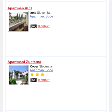
Apartman APO
Izola
Slovenija
Apartmani/
Sobe
Kontakt
Apartmani Žusterna
Koper
Slovenija
Apartmani/
Sobe
Kontakt