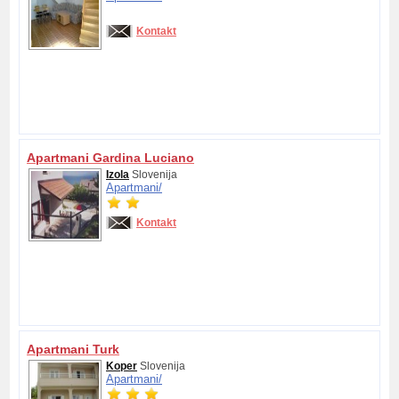
Kontakt
Apartmani Gardina Luciano
Izola
Slovenija
Apartmani/
Kontakt
Apartmani Turk
Koper
Slovenija
Apartmani/