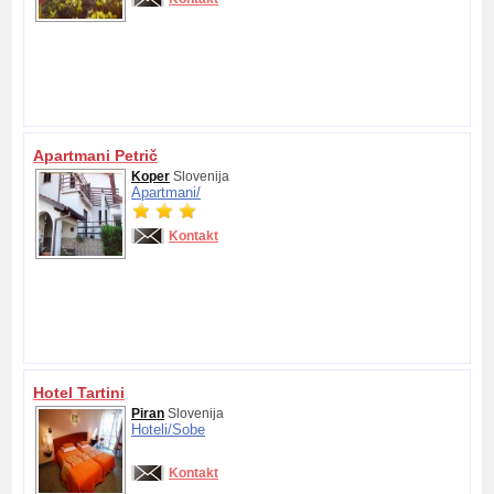
Apartmani Petrič
Koper
Slovenija
Apartmani/
Kontakt
Hotel Tartini
Piran
Slovenija
Hoteli/
Sobe
Kontakt