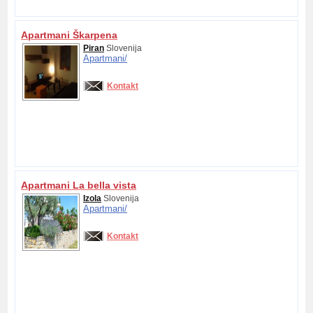
Apartmani Škarpena
Piran
Slovenija
Apartmani/
Kontakt
Apartmani La bella vista
Izola
Slovenija
Apartmani/
Kontakt