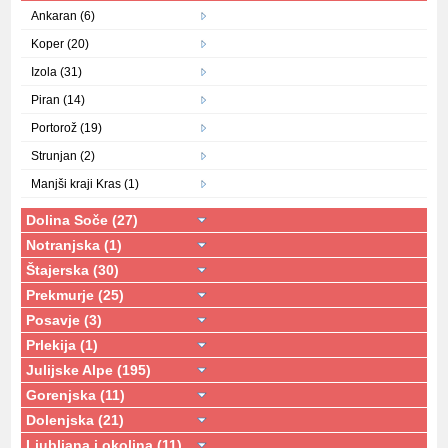
Ankaran (6)
Koper (20)
Izola (31)
Piran (14)
Portorož (19)
Strunjan (2)
Manjši kraji Kras (1)
Dolina Soče (27)
Notranjska (1)
Štajerska (30)
Prekmurje (25)
Posavje (3)
Prlekija (1)
Julijske Alpe (195)
Gorenjska (11)
Dolenjska (21)
Ljubljana i okolina (11)