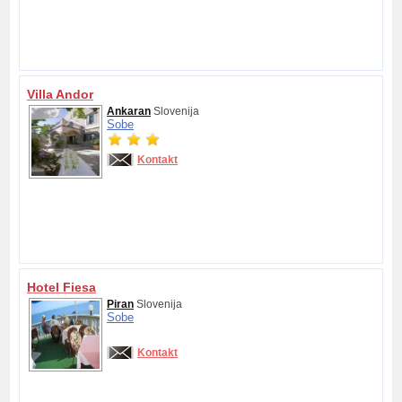
Villa Andor
Ankaran
Slovenija
Sobe
Kontakt
Hotel Fiesa
Piran
Slovenija
Sobe
Kontakt