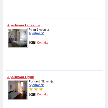
Apartmani Ernestini
Piran
Slovenija
Apartmani/
Kontakt
Apartmani Ogrin
Portorož
Slovenija
Apartmani/
Kontakt