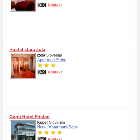
Kontakt
Hostel stara šola
Izola
Slovenija
Apartmani/
Sobe
Kontakt
Garni Hotel Pristan
Koper
Slovenija
Hoteli/
Apartmani/
Sobe
Kontakt