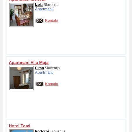
Izola
Slovenija
Apartmani/
Kontakt
Apartmani Vila Maja
Piran
Slovenija
Apartmani/
Kontakt
Hotel Tomi
Portorož
Slovenija