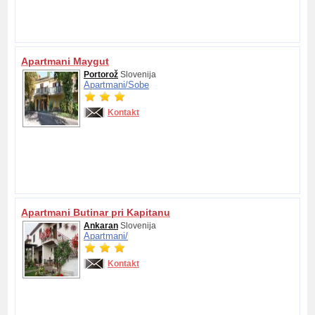
Apartmani Maygut
Portorož
Slovenija
Apartmani/
Sobe
Kontakt
Apartmani Butinar pri Kapitanu
Ankaran
Slovenija
Apartmani/
Kontakt