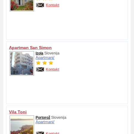
Kontakt
Apartman San Simon
Izola
Slovenija
Apartmani/
Kontakt
Vila Toni
Portorož
Slovenija
Apartmani/
Kontakt