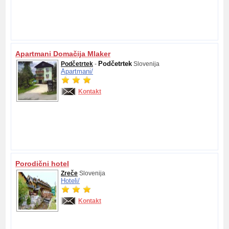
Apartmani Domačija Mlaker
Podčetrtek
Podčetrtek
-
Slovenija
Apartmani/
Kontakt
Porodični hotel
Zreče
Slovenija
Hoteli/
Kontakt