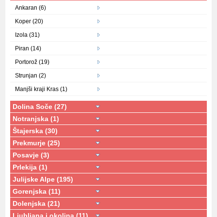
Ankaran (6)
Koper (20)
Izola (31)
Piran (14)
Portorož (19)
Strunjan (2)
Manjši kraji Kras (1)
Dolina Soče (27)
Notranjska (1)
Štajerska (30)
Prekmurje (25)
Posavje (3)
Prlekija (1)
Julijske Alpe (195)
Gorenjska (11)
Dolenjska (21)
Ljubljana i okolina (11)