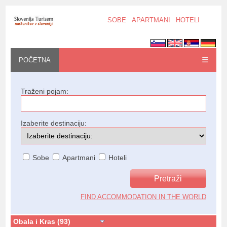
SOBE
APARTMANI
HOTELI
☰
POČETNA
Traženi pojam:
Izaberite destinaciju:
Sobe
Apartmani
Hoteli
FIND ACCOMMODATION IN THE WORLD
Obala i Kras (93)