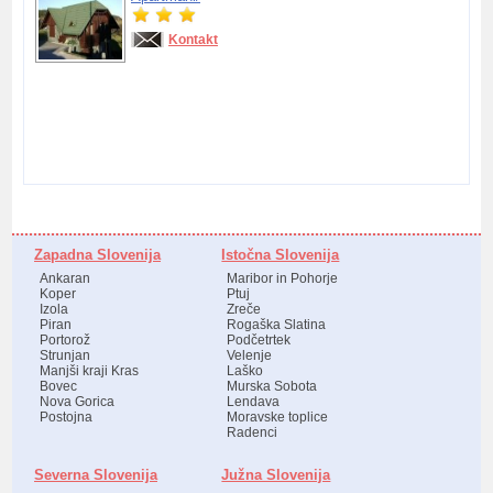
Kontakt
Zapadna Slovenija
Istočna Slovenija
Ankaran
Maribor in Pohorje
Koper
Ptuj
Izola
Zreče
Piran
Rogaška Slatina
Portorož
Podčetrtek
Strunjan
Velenje
Manjši kraji Kras
Laško
Bovec
Murska Sobota
Nova Gorica
Lendava
Postojna
Moravske toplice
Radenci
Severna Slovenija
Južna Slovenija