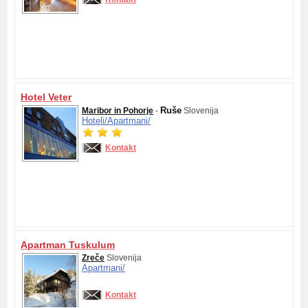
Hotel Veter
Ruše
Maribor in Pohorje
-
Slovenija
Hoteli/
Apartmani/
Kontakt
Apartman Tuskulum
Zreče
Slovenija
Apartmani/
Kontakt