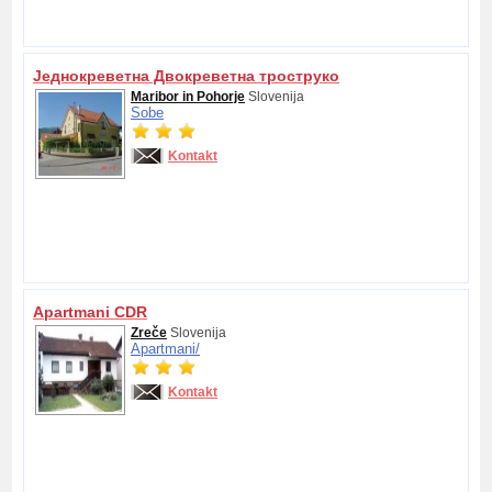
Једнокреветна Двокреветна троструко
Maribor in Pohorje
Slovenija
Sobe
Kontakt
Apartmani CDR
Zreče
Slovenija
Apartmani/
Kontakt