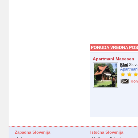
PONUDA VREDNA POS
Apartmani Macesen
Bled
Slove
Apartmani
Kon
Zapadna Slovenija
Istočna Slovenija