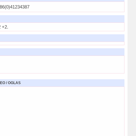
86(0)41234387
 +2.
EO / OGLAS