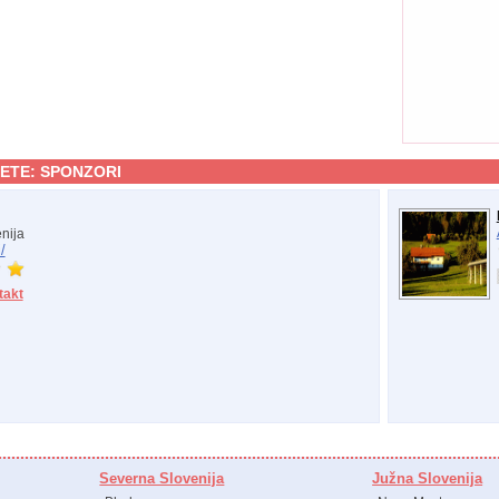
ETE:
SPONZORI
nija
/
takt
Severna Slovenija
Južna Slovenija