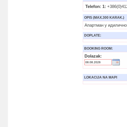
Telefon: 1:
+386(0)41
OPIS (MAX.300 KARAK.)
Апартман у идиличном
DOPLATE:
BOOKING ROOM:
Dolazak:
LOKACIJA NA MAPI