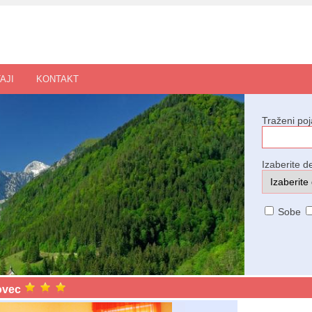
AJI
KONTAKT
Traženi po
Izaberite de
Sobe
ovec