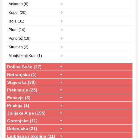
Ankaran (6)
Koper (20)
Izola (31)
Piran (14)
Portorož (19)
Strunjan (2)
Manjši kraji Kras (1)
Dolina Soče (27)
Notranjska (1)
Štajerska (30)
Prekmurje (25)
Posavje (3)
Prlekija (1)
Julijske Alpe (195)
Gorenjska (11)
Dolenjska (21)
Ljubljana i okolina (11)