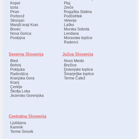
Koper
Ptuj
Izola
Zreče
Piran
Rogaška Slatina
Portorož
Podčetrtek
Strunjan
Velenje
Manjši kraji Kras
Laško
Bovec
Murska Sobota
Nova Gorica
Lendava
Postojna
Moravske toplice
Radenci
Severna Slovenija
Južna Slovenija
Bled
Novo Mesto
Bohinj
Brežice
Pokljuka
Dolenjske toplice
Radovljica
Šmarješke toplice
Kranjska Gora
Terme Čatež
Kranj
Cerklje
Škofja Loka
Jezersko Gorenjska
Centralna Slovenija
Ljubljana
Kamnik
Terme Snovik