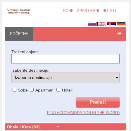
SOBE
APARTMANI
HOTELI
☰
POČETNA
Traženi pojam:
Izaberite destinaciju:
Sobe
Apartmani
Hoteli
FIND ACCOMMODATION IN THE WORLD
Obala i Kras (93)