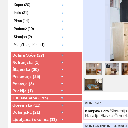
Koper (20)
Izola (31)
Piran (14)
Portorož (19)
Strunjan (2)
Manjši kraji Kras (1)
Dolina Soče (27)
Notranjska (1)
Štajerska (30)
Prekmurje (25)
Posavje (3)
Prlekija (1)
Julijske Alpe (195)
ADRESA:
Gorenjska (11)
Slovenija
Kranjska Gora
Dolenjska (21)
Naselje Slavka Čern
Ljubljana i okolina (11)
KONTAKTNE INFORMACI