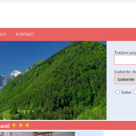
AJI
KONTAKT
Traženi po
Izaberite de
Sobe
anič