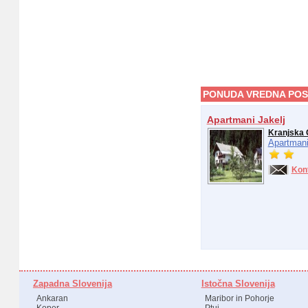
PONUDA VREDNA POS
Apartmani Jakelj
Kranjska 
Apartmani
Kon
Zapadna Slovenija
Istočna Slovenija
Ankaran
Maribor in Pohorje