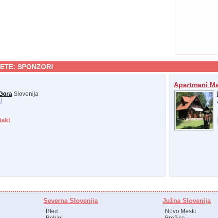
ETE:
SPONZORI
Apartmani M
Gora
Slovenija
/
takt
Severna Slovenija
Južna Slovenija
Bled
Novo Mesto