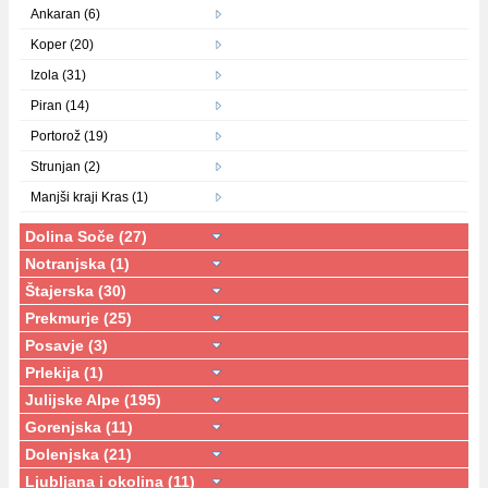
Ankaran (6)
Koper (20)
Izola (31)
Piran (14)
Portorož (19)
Strunjan (2)
Manjši kraji Kras (1)
Dolina Soče (27)
Notranjska (1)
Štajerska (30)
Prekmurje (25)
Posavje (3)
Prlekija (1)
Julijske Alpe (195)
Gorenjska (11)
Dolenjska (21)
Ljubljana i okolina (11)