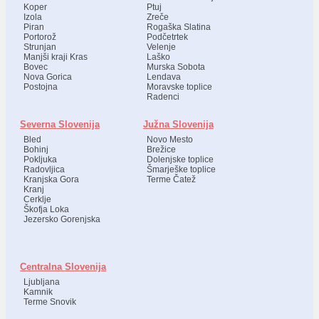
Koper
Ptuj
Izola
Zreče
Piran
Rogaška Slatina
Portorož
Podčetrtek
Strunjan
Velenje
Manjši kraji Kras
Laško
Bovec
Murska Sobota
Nova Gorica
Lendava
Postojna
Moravske toplice
Radenci
Severna Slovenija
Južna Slovenija
Bled
Novo Mesto
Bohinj
Brežice
Pokljuka
Dolenjske toplice
Radovljica
Šmarješke toplice
Kranjska Gora
Terme Čatež
Kranj
Cerklje
Škofja Loka
Jezersko Gorenjska
Centralna Slovenija
Ljubljana
Kamnik
Terme Snovik