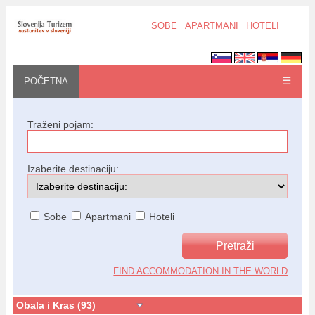
SOBE
APARTMANI
HOTELI
☰
POČETNA
Traženi pojam:
Izaberite destinaciju:
Sobe
Apartmani
Hoteli
FIND ACCOMMODATION IN THE WORLD
Obala i Kras (93)