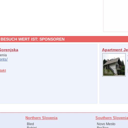
 BESUCH WERT IST:
SPONSOREN
Gorenjska
Apartment Je
enia
ents/
takt
Northern Slovenia
Southern Sloveni
Bled
Novo Mesto