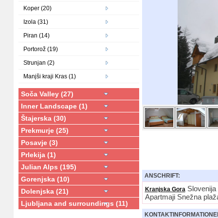
Koper (20)
Izola (31)
Piran (14)
Portorož (19)
Strunjan (2)
Manjši kraji Kras (1)
Soča Valley (27)
Inner Landscape (1)
Štajerska (30)
Prekmurje (25)
Posavje (3)
Prlekija (1)
Julian Alps (195)
ANSCHRIFT:
Gorenjska (10)
Slovenija
Kranjska Gora
Dolenjska (21)
Apartmaji Snežna plaž
Ljubljana and surroundings (11)
KONTAKTINFORMATIONE