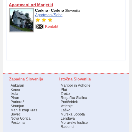
Apartmani pri Marjetki
Cerkno
Cerkno
-
Slovenija
Apartmani/
Sobe
Kontakt
Zapadna Slovenija
Istočna Slovenija
Ankaran
Maribor in Pohorje
Koper
Ptuj
Izola
Zreče
Piran
Rogaška Slatina
Portorož
Podčetrtek
Strunjan
Velenje
Manjši kraji Kras
Laško
Bovec
Murska Sobota
Nova Gorica
Lendava
Postojna
Moravske toplice
Radenci