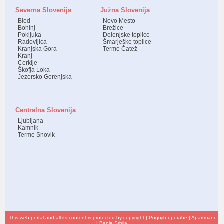
Severna Slovenija
Južna Slovenija
Bled
Novo Mesto
Bohinj
Brežice
Pokljuka
Dolenjske toplice
Radovljica
Šmarješke toplice
Kranjska Gora
Terme Čatež
Kranj
Cerklje
Škofja Loka
Jezersko Gorenjska
Centralna Slovenija
Ljubljana
Kamnik
Terme Snovik
This web portal and all its content is protected by copyright |
Pogojih uporabe
|
Apartmani
|
Banje Srbija