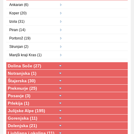
Ankaran (6)
Koper (20)
Izola (31)
Piran (14)
Portorož (19)
Strunjan (2)
Manjši kraji Kras (1)
Dolina Soče (27)
Notranjska (1)
Štajerska (30)
Prekmurje (25)
Posavje (3)
Prlekija (1)
Julijske Alpe (195)
Gorenjska (11)
Dolenjska (21)
Ljubljana i okolina (11)