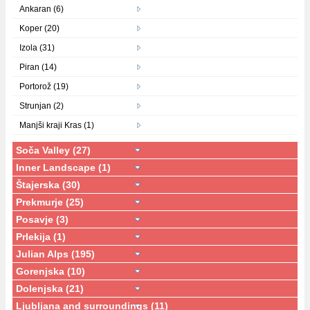
Ankaran (6)
Koper (20)
Izola (31)
Piran (14)
Portorož (19)
Strunjan (2)
Manjši kraji Kras (1)
Soča Valley (27)
Inner Landscape (1)
Štajerska (30)
Prekmurje (25)
Posavje (3)
Prlekija (1)
Julian Alps (195)
Gorenjska (10)
Dolenjska (21)
Ljubljana and surroundings (11)