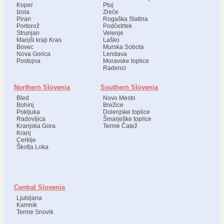
Koper
Ptuj
Izola
Zreče
Piran
Rogaška Slatina
Portorož
Podčetrtek
Strunjan
Velenje
Manjši kraji Kras
Laško
Bovec
Murska Sobota
Nova Gorica
Lendava
Postojna
Moravske toplice
Radenci
Northern Slovenia
Southern Slovenia
Bled
Novo Mesto
Bohinj
Brežice
Pokljuka
Dolenjske toplice
Radovljica
Šmarješke toplice
Kranjska Gora
Terme Čatež
Kranj
Cerklje
Škofja Loka
Central Slovenia
Ljubljana
Kamnik
Terme Snovik