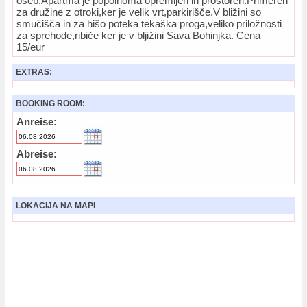
oseb.Apartma je popolnoma opremljen in prostoren.Primeren
za družine z otroki,ker je velik vrt,parkirišče.V bližini so
smučišča in za hišo poteka tekaška proga,veliko priložnosti
za sprehode,ribiče ker je v bljižini Sava Bohinjka. Cena
15/eur
EXTRAS:
BOOKING ROOM:
Anreise:
Abreise:
LOKACIJA NA MAPI