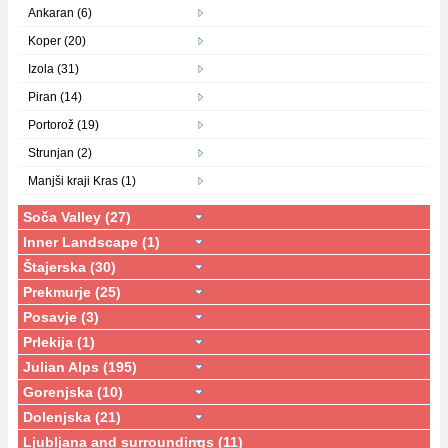
Ankaran (6)
Koper (20)
Izola (31)
Piran (14)
Portorož (19)
Strunjan (2)
Manjši kraji Kras (1)
Soča Valley (27)
Inner Landscape (1)
Štajerska (30)
Prekmurje (25)
Posavje (3)
Prlekija (1)
Julian Alps (195)
Gorenjska (10)
Dolenjska (21)
Ljubljana and surroundings (11)