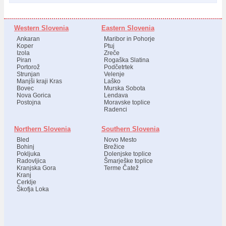
Western Slovenia
Eastern Slovenia
Ankaran
Maribor in Pohorje
Koper
Ptuj
Izola
Zreče
Piran
Rogaška Slatina
Portorož
Podčetrtek
Strunjan
Velenje
Manjši kraji Kras
Laško
Bovec
Murska Sobota
Nova Gorica
Lendava
Postojna
Moravske toplice
Radenci
Northern Slovenia
Southern Slovenia
Bled
Novo Mesto
Bohinj
Brežice
Pokljuka
Dolenjske toplice
Radovljica
Šmarješke toplice
Kranjska Gora
Terme Čatež
Kranj
Cerklje
Škofja Loka